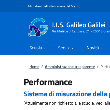
Slim top
Salta al contenuto principale
Skip to footer content
Ministero dell'Istruzione e del Merito
I.I.S. Galileo Galilei
Via Matilde di Canossa, 21 - 26013 Cre
Scuola
Servizi
Novità
Briciole di pane
Home
/
Amministrazione trasparente
/
Perf
Performance
Sistema di misurazione della
(Attualmente non richiesto alle scuole: vedi al