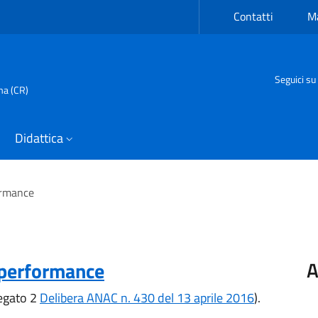
Contatti
Ma
Seguici su
ma (CR)
Didattica
ormance
A
 performance
legato 2
Delibera ANAC n. 430 del 13 aprile 2016
).