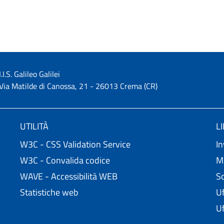
I.I.S. Galileo Galilei
Via Matilde di Canossa, 21 - 26013 Crema (CR)
UTILITÀ
L
W3C - CSS Validation Service
In
W3C - Convalida codice
Mi
WAVE - Accessibilità WEB
Sc
Statistiche web
Uf
Uf