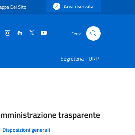
Area riservata
ppa Del Sito
Instagram
Moodle
Twitter
YouTube
Cerca
Cerca
Segreteria - URP
mministrazione trasparente
Disposizioni generali