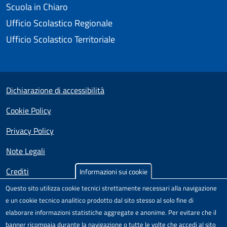
Scuola in Chiaro
Ufficio Scolastico Regionale
Ufficio Scolastico Territoriale
Useful links section
Small prints
Dichiarazione di accessibilità
Cookie Policy
Privacy Policy
Note Legali
Crediti
Informazioni sui cookie
Questo sito utilizza cookie tecnici strettamente necessari alla navigazione
Test
Sito realizzato e distribuito da
Porte Aperte sul Web
,
e un cookie tecnico analitico prodotto dal sito stesso al solo fine di
Comunità di pratica per l'accessibilità dei siti scolastici,
elaborare informazioni statistiche aggregate e anonime. Per evitare che il
nell'ambito del Progetto "Un CMS per la scuola" .
banner ricompaia durante la navigazione o tutte le volte che accedi al sito