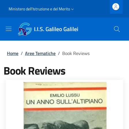
Salta al contenuto principale
Skip to footer content
Slim top
Ministero dell'Istruzione e del Merito
I.I.S. Galileo Galilei
Briciole di pane
Home
/
Aree Tematiche
/
Book Reviews
Book Reviews