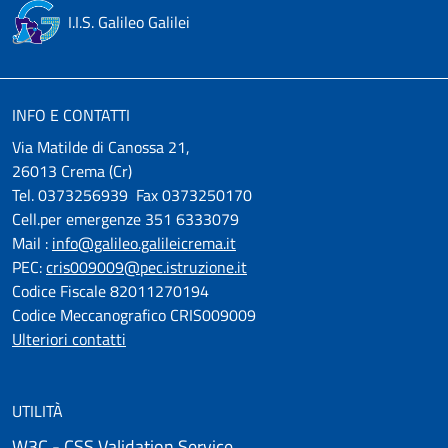
14 gennaio 2026
mercoledì
I.I.S. Galileo Galilei
07:20 - 15:30
LABORATORI PLS Biologia e
Biotecnologie UNIMIB
INFO E CONTATTI
07:30 - 14:30
BIOTECNOLOGIE MOLECOLARI DEL
DNA MICROBICO
Via Matilde di Canossa 21,
26013 Crema (Cr)
09:10 - 13:00
DONAZIONE DEL SANGUE E DEL
Tel. 0373256939 Fax 0373250170
MIDOLLO
Cell.per emergenze 351 6333079
Mail :
info@galileo.galileicrema.it
16 gennaio 2026
venerdì
PEC:
cris009009@pec.istruzione.it
09:10 - 11:00
DONAZIONE DEL SANGUE E DEL
Codice Fiscale 82011270194
MIDOLLO
Codice Meccanografico CRIS009009
Ulteriori contatti
10:10 - 11:10
GRAN PREMIO DI MATEMATICA
APPLICATA
UTILITÀ
17 gennaio 2026
sabato
W3C - CSS Validation Service