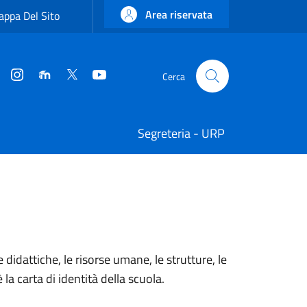
Area riservata
ppa Del Sito
Instagram
Moodle
Twitter
YouTube
Cerca
Cerca
Segreteria - URP
elte didattiche, le risorse umane, le strutture, le
a carta di identità della scuola.