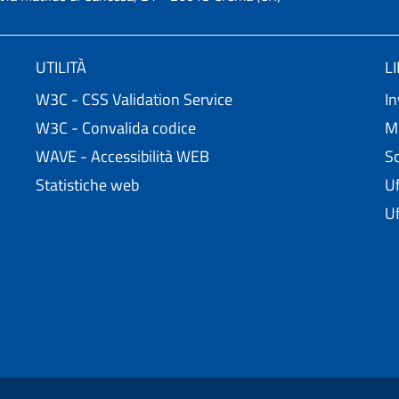
UTILITÀ
L
W3C - CSS Validation Service
In
W3C - Convalida codice
Mi
WAVE - Accessibilità WEB
Sc
Statistiche web
Uf
Uf