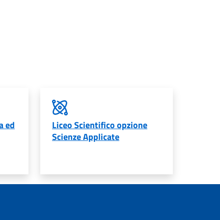
a ed
Liceo Scientifico opzione
Scienze Applicate