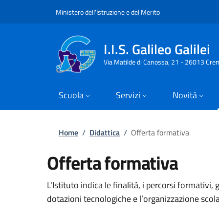
Slim top
Salta al contenuto principale
Skip to footer content
Ministero dell'Istruzione e del Merito
I.I.S. Galileo Galilei
Via Matilde di Canossa, 21 - 26013 Cre
Scuola
Servizi
Novità
Briciole di pane
Home
/
Didattica
/
Offerta formativa
Offerta formativa
L'Istituto indica le finalità, i percorsi formativi, 
dotazioni tecnologiche e l’organizzazione scolas