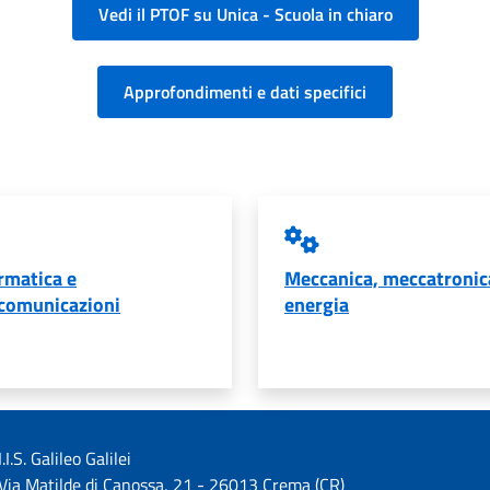
Vedi il PTOF su Unica - Scuola in chiaro
Approfondimenti e dati specifici
rmatica e
Meccanica, meccatronic
comunicazioni
energia
I.I.S. Galileo Galilei
Via Matilde di Canossa, 21 - 26013 Crema (CR)