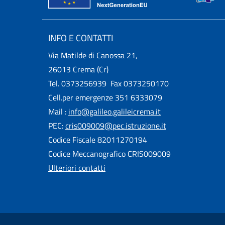
INFO E CONTATTI
Via Matilde di Canossa 21,
26013 Crema (Cr)
Tel. 0373256939 Fax 0373250170
Cell.per emergenze 351 6333079
Mail :
info@galileo.galileicrema.it
PEC:
cris009009@pec.istruzione.it
Codice Fiscale 82011270194
Codice Meccanografico CRIS009009
Ulteriori contatti
Useful links section
Small prints