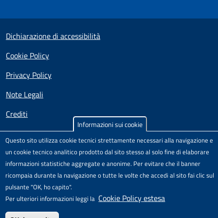
Useful links section
Small prints
Dichiarazione di accessibilità
Cookie Policy
Privacy Policy
Note Legali
Crediti
Informazioni sui cookie
Test
Sito realizzato e distribuito da
Porte Aperte sul Web
,
Questo sito utilizza cookie tecnici strettamente necessari alla navigazione e
Comunità di pratica per l'accessibilità dei siti scolastici,
un cookie tecnico analitico prodotto dal sito stesso al solo fine di elaborare
nell'ambito del Progetto "Un CMS per la scuola" .
informazioni statistiche aggregate e anonime. Per evitare che il banner
Il modello di sito è rilasciato sotto licenza
Attribuzione-Non
ricompaia durante la navigazione o tutte le volte che accedi al sito fai clic sul
commerciale-Condividi allo stesso modo 4.0 Unported
di
pulsante "OK, ho capito".
Creative Commons.
Cookie Policy estesa
Per ulteriori informazioni leggi la