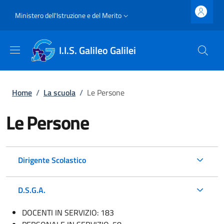
Salta al contenuto principale
Skip to footer content
Slim top
Ministero dell'Istruzione e del Merito
I.I.S. Galileo Galilei
Briciole di pane
Home
/
La scuola
/
Le Persone
Le Persone
Dirigente Scolastico
D.S.G.A.
DOCENTI IN SERVIZIO: 183