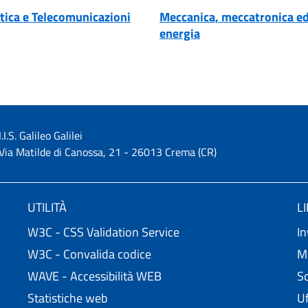
tica e Telecomunicazioni
Meccanica, meccatronica e
energia
I.I.S. Galileo Galilei
Via Matilde di Canossa, 21 - 26013 Crema (CR)
UTILITÀ
L
W3C - CSS Validation Service
In
W3C - Convalida codice
Mi
WAVE - Accessibilità WEB
Sc
Statistiche web
Uf