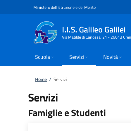
Slim top
Salta al contenuto principale
Skip to footer content
Ministero dell'Istruzione e del Merito
I.I.S. Galileo Galilei
Via Matilde di Canossa, 21 - 26013 Cre
Scuola
Servizi
Novità
Briciole di pane
Home
/
Servizi
Servizi
Famiglie e Studenti