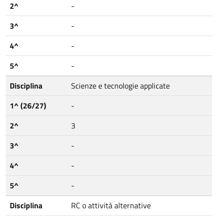
2^
-
3^
-
4^
-
5^
-
Disciplina
Scienze e tecnologie applicate
1^ (26/27)
-
2^
3
3^
-
4^
-
5^
-
Disciplina
RC o attività alternative