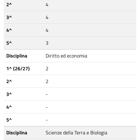
2^
4
3^
4
4^
4
5^
3
Disciplina
Diritto ed economia
1^ (26/27)
2
2^
2
3^
-
4^
-
5^
-
Disciplina
Scienze della Terra e Biologia