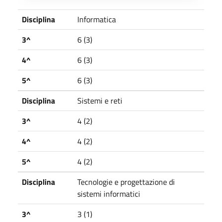
Disciplina
3^
4^
5^
Disciplina
Informatica
3^
6 (3)
4^
6 (3)
5^
6 (3)
Disciplina
Sistemi e reti
3^
4 (2)
4^
4 (2)
5^
4 (2)
Disciplina
Tecnologie e progettazione di
sistemi informatici
3^
3 (1)