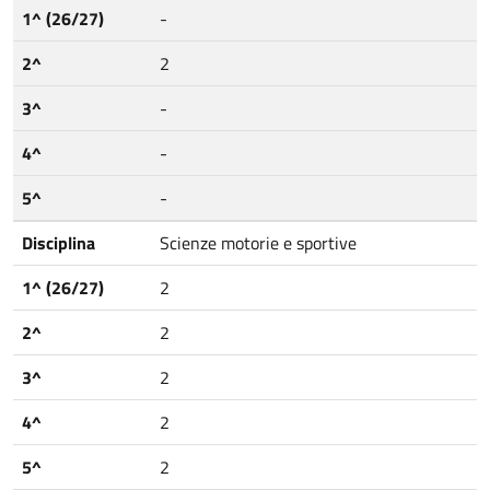
1^ (26/27)
-
2^
2
3^
-
4^
-
5^
-
Disciplina
Scienze motorie e sportive
1^ (26/27)
2
2^
2
3^
2
4^
2
5^
2