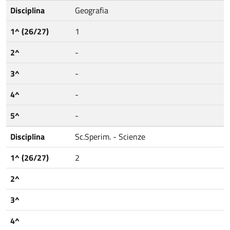
Disciplina
Geografia
1^ (26/27)
1
2^
-
3^
-
4^
-
5^
-
Disciplina
Sc.Sperim. - Scienze
1^ (26/27)
2
2^
3^
4^