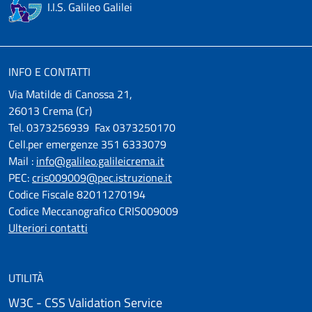
I.I.S. Galileo Galilei
INFO E CONTATTI
Via Matilde di Canossa 21,
26013 Crema (Cr)
Tel. 0373256939 Fax 0373250170
Cell.per emergenze 351 6333079
Mail :
info@galileo.galileicrema.it
PEC:
cris009009@pec.istruzione.it
Codice Fiscale 82011270194
Codice Meccanografico CRIS009009
Ulteriori contatti
UTILITÀ
W3C - CSS Validation Service