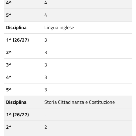
4^
4
5^
4
Disciplina
Lingua inglese
1^ (26/27)
3
2^
3
3^
3
4^
3
5^
3
Disciplina
Storia Cittadinanza e Costituzione
1^ (26/27)
-
2^
2