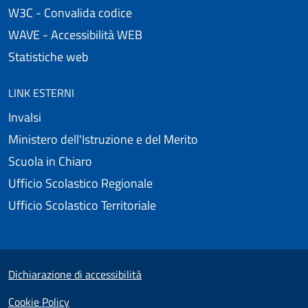
W3C - Convalida codice
WAVE - Accessibilità WEB
Statistiche web
LINK ESTERNI
Invalsi
Ministero dell'Istruzione e del Merito
Scuola in Chiaro
Ufficio Scolastico Regionale
Ufficio Scolastico Territoriale
Useful links section
Small prints
Dichiarazione di accessibilità
Cookie Policy