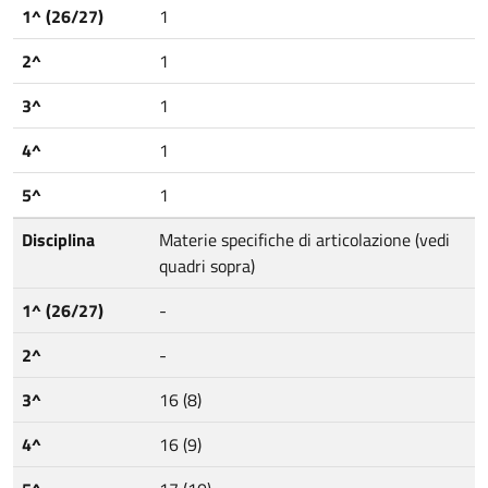
1^ (26/27)
1
2^
1
3^
1
4^
1
5^
1
Disciplina
Materie specifiche di articolazione (vedi
quadri sopra)
1^ (26/27)
-
2^
-
3^
16 (8)
4^
16 (9)