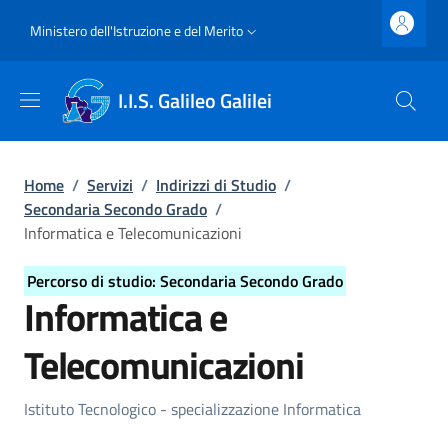
Salta al contenuto principale
Skip to footer content
Slim top
Ministero dell'Istruzione e del Merito
I.I.S. Galileo Galilei
Briciole di pane
Home
/
Servizi
/
Indirizzi di Studio
/
Secondaria Secondo Grado
/
Informatica e Telecomunicazioni
Percorso di studio: Secondaria Secondo Grado
Informatica e
Telecomunicazioni
Dettagli Indirizzo di Studio
Istituto Tecnologico - specializzazione Informatica