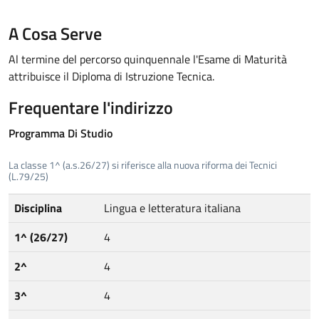
A Cosa Serve
Al termine del percorso quinquennale l'Esame di Maturità
attribuisce il Diploma di Istruzione Tecnica.
Frequentare l'indirizzo
Programma Di Studio
La classe 1^ (a.s.26/27) si riferisce alla nuova riforma dei Tecnici
(L.79/25)
Disciplina
1^ (26/27)
2^
3^
4^
5^
Disciplina
Lingua e letteratura italiana
1^ (26/27)
4
2^
4
3^
4