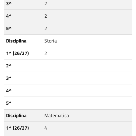
3^
2
4^
2
5^
2
Disciplina
Storia
1^ (26/27)
2
2^
3^
4^
5^
Disciplina
Matematica
1^ (26/27)
4