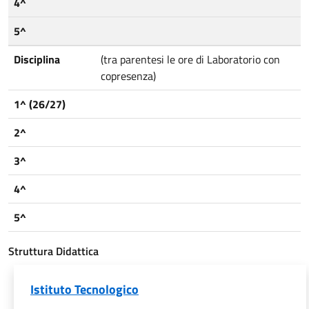
4^
5^
Disciplina
(tra parentesi le ore di Laboratorio con
copresenza)
1^ (26/27)
2^
3^
4^
5^
Struttura Didattica
Istituto Tecnologico