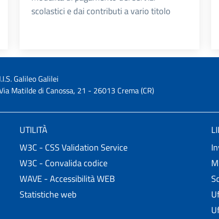
scolastici e dai contributi a vario titolo
I.I.S. Galileo Galilei
Via Matilde di Canossa, 21 - 26013 Crema (CR)
UTILITÀ
L
W3C - CSS Validation Service
In
W3C - Convalida codice
Mi
WAVE - Accessibilità WEB
Sc
Statistiche web
Uf
Uf