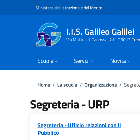
Slim top
Salta al contenuto principale
Skip to footer content
Ministero dell'Istruzione e del Merito
I.I.S. Galileo Galilei
Via Matilde di Canossa, 21 - 26013 Cre
Scuola
Servizi
Novità
Briciole di pane
Home
/
La scuola
/
Organizzazione
/
Segrete
Segreteria - URP
Segreteria - Ufficio relazioni con il
Pubblico