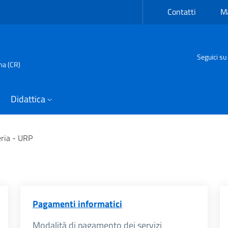
Contatti
Ma
Seguici su
ma (CR)
Didattica
ria - URP
Pagamenti informatici
Modalità di pagamento dei servizi