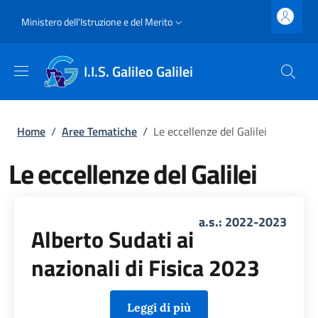
Salta al contenuto principale
Skip to footer content
Slim top
Ministero dell'Istruzione e del Merito
I.I.S. Galileo Galilei
Briciole di pane
Home
/
Aree Tematiche
/
Le eccellenze del Galilei
Le eccellenze del Galilei
a.s.: 2022-2023
Alberto Sudati ai
nazionali di Fisica 2023
Leggi di più