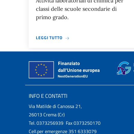
Attività laboratoriali di chimica per
classi delle scuole secondarie di
primo grado.
A PROPOSITO DI GALILAB 2025-20
LEGGI TUTTO
INFO E CONTATTI
Via Matilde di Canossa 21,
26013 Crema (Cr)
Tel. 0373256939 Fax 0373250170
Cell.per emergenze 351 6333079