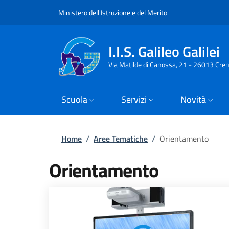
Slim top
Salta al contenuto principale
Skip to footer content
Ministero dell'Istruzione e del Merito
I.I.S. Galileo Galilei
Via Matilde di Canossa, 21 - 26013 Cre
Scuola
Servizi
Novità
Briciole di pane
Home
/
Aree Tematiche
/
Orientamento
Orientamento