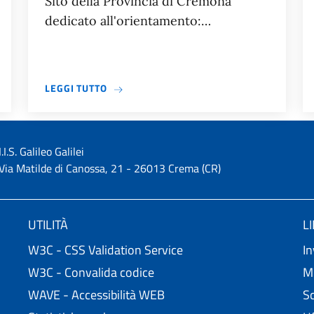
Sito della Provincia di Cremona
dedicato all'orientamento:…
26
A PROPOSITO DI DOPO LA TERZA MEDIA
LEGGI TUTTO
I.I.S. Galileo Galilei
Via Matilde di Canossa, 21 - 26013 Crema (CR)
UTILITÀ
L
W3C - CSS Validation Service
In
W3C - Convalida codice
Mi
WAVE - Accessibilità WEB
Sc