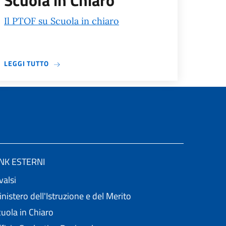
Scuola in Chiaro
Il PTOF su Scuola in chiaro
A PROPOSITO DI SITO MINISTERIALE SCUOLA IN C
LEGGI TUTTO
INK ESTERNI
valsi
nistero dell'Istruzione e del Merito
uola in Chiaro