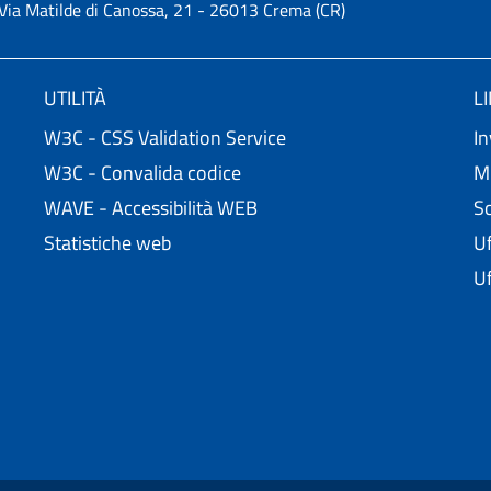
Via Matilde di Canossa, 21 - 26013 Crema (CR)
UTILITÀ
L
W3C - CSS Validation Service
In
W3C - Convalida codice
Mi
WAVE - Accessibilità WEB
Sc
Statistiche web
Uf
Uf