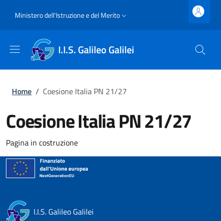
Salta al contenuto principale
Skip to footer content
Slim top
Ministero dell'Istruzione e del Merito
I.I.S. Galileo Galilei
Briciole di pane
Home
/
Coesione Italia PN 21/27
Coesione Italia PN 21/27
Pagina in costruzione
I.I.S. Galileo Galilei