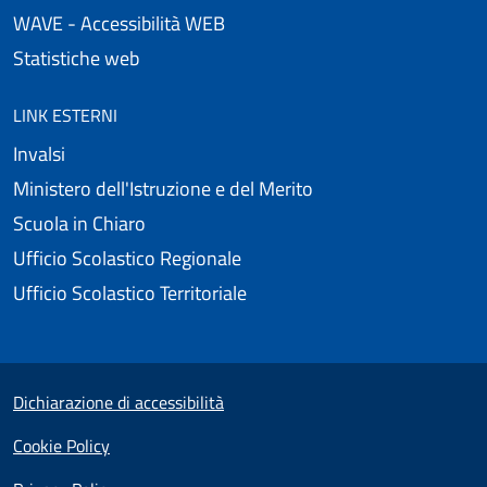
WAVE - Accessibilità WEB
Statistiche web
LINK ESTERNI
Invalsi
Ministero dell'Istruzione e del Merito
Scuola in Chiaro
Ufficio Scolastico Regionale
Ufficio Scolastico Territoriale
Useful links section
Small prints
Dichiarazione di accessibilità
Cookie Policy