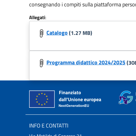
consegnando i compiti sulla piattaforma perso
Allegati
:
Catalogo
(1.27 MB)
Programma didattico 2024/2025
(30
INFO E CONTATTI
Via Matilde di Canossa 21,