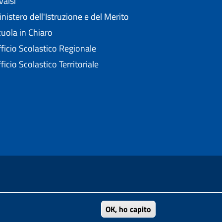
valsi
nistero dell'Istruzione e del Merito
uola in Chiaro
ficio Scolastico Regionale
ficio Scolastico Territoriale
nell'ambito del Progetto "Un CMS per la scuola" .
OK, ho capito
 4.0 Unported
di Creative Commons.