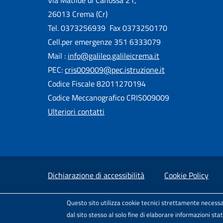
26013 Crema (Cr)
Tel. 0373256939 Fax 0373250170
Cell.per emergenze 351 6333079
Mail :
info@galileo.galileicrema.it
PEC:
cris009009@pec.istruzione.it
Codice Fiscale 82011270194
Codice Meccanografico CRIS009009
Ulteriori contatti
Useful links section
Small prints
Dichiarazione di accessibilità
Cookie Policy
Test
Sito realizzato e distribuito da
Porte Aperte 
Questo sito utilizza cookie tecnici strettamente necessa
Il modello di sito è rilasciato sotto
dal sito stesso al solo fine di elaborare informazioni st