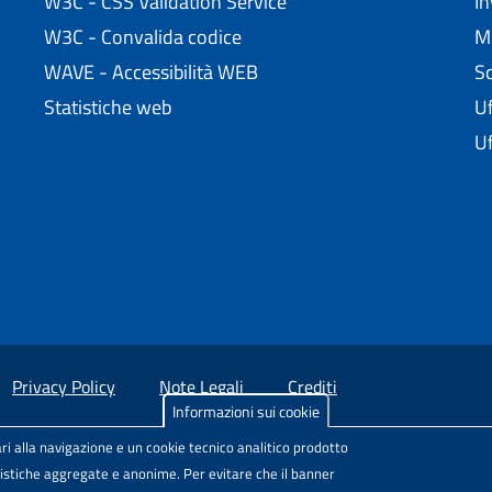
W3C - CSS Validation Service
In
W3C - Convalida codice
Mi
WAVE - Accessibilità WEB
Sc
Statistiche web
Uf
Uf
Privacy Policy
Note Legali
Crediti
Informazioni sui cookie
sul Web
, Comunità di pratica per l'accessibilità dei siti scolastici, 
ri alla navigazione e un cookie tecnico analitico prodotto
 licenza
Attribuzione-Non commerciale-Condividi allo stesso modo
atistiche aggregate e anonime. Per evitare che il banner