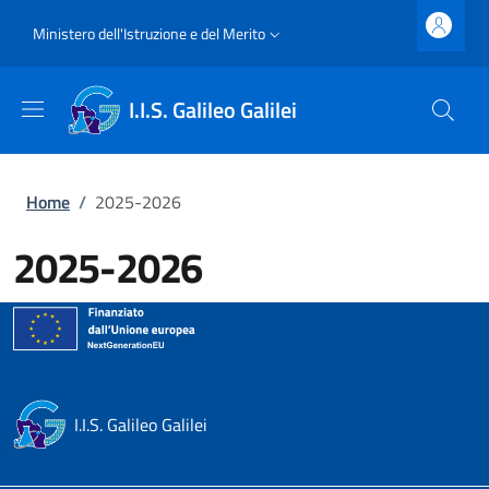
Salta al contenuto principale
Skip to footer content
Slim top
Ministero dell'Istruzione e del Merito
I.I.S. Galileo Galilei
Briciole di pane
Home
/
2025-2026
2025-2026
I.I.S. Galileo Galilei