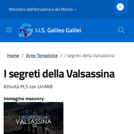
Salta al contenuto principale
Skip to footer content
Slim top
Ministero dell'Istruzione e del Merito
I.I.S. Galileo Galilei
Briciole di pane
Home
/
Aree Tematiche
/
I segreti della Valsassina
I segreti della Valsassina
Attività PLS con UniMiB
Immagine masonry
: