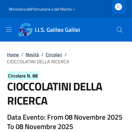
Salta al contenuto principale
Skip to footer content
Slim top
Ministero dell'Istruzione e del Merito
I.I.S. Galileo Galilei
Briciole di pane
Home
/
Novità
/
Circolari
/
CIOCCOLATINI DELLA RICERCA
Circolare N. 88
CIOCCOLATINI DELLA
RICERCA
Dettagli della circolare
Data Evento: From 08 Novembre 2025
To 08 Novembre 2025