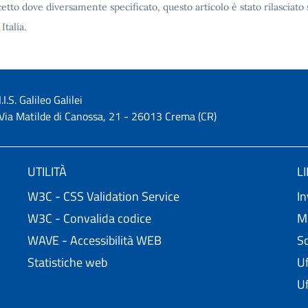
etto dove diversamente specificato, questo articolo è stato rilascia
 Italia.
I.I.S. Galileo Galilei
Via Matilde di Canossa, 21 - 26013 Crema (CR)
UTILITÀ
L
W3C - CSS Validation Service
In
W3C - Convalida codice
Mi
WAVE - Accessibilità WEB
Sc
Statistiche web
Uf
Uf