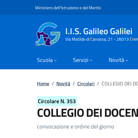
Slim top
Salta al contenuto principale
Skip to footer content
Ministero dell'Istruzione e del Merito
I.I.S. Galileo Galilei
Via Matilde di Canossa, 21 - 26013 Cre
Scuola
Servizi
Novità
Briciole di pane
Home
/
Novità
/
Circolari
/
COLLEGIO DEI D
Circolare N. 353
COLLEGIO DEI DOCEN
Dettagli della circolare
convocazione e ordine del giorno