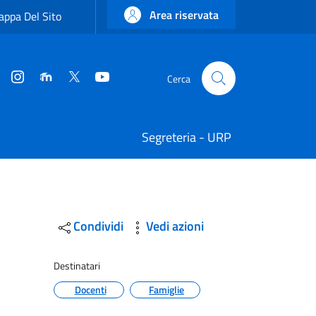
Area riservata
ppa Del Sito
Instagram
Moodle
Twitter
YouTube
Cerca
Cerca
Segreteria - URP
Condividi
Vedi azioni
Destinatari
Docenti
Famiglie