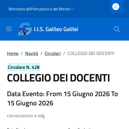
Salta al contenuto principale
Skip to footer content
Slim top
Ministero dell'Istruzione e del Merito
I.I.S. Galileo Galilei
Briciole di pane
Home
/
Novità
/
Circolari
/
COLLEGIO DEI DOCENTI
Circolare N. 428
COLLEGIO DEI DOCENTI
Dettagli della circolare
Data Evento: From 15 Giugno 2026 To
15 Giugno 2026
convocazione e odg