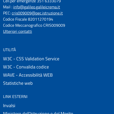
Cell.per emergenze 351 6333079
Mail :
info@galileo.galileicrema.it
PEC:
cris009009@pec.istruzione.it
Codice Fiscale 82011270194
Codice Meccanografico CRIS009009
Ulteriori contatti
UTILITÀ
W3C - CSS Validation Service
W3C - Convalida codice
WAVE - Accessibilità WEB
Statistiche web
LINK ESTERNI
Invalsi
Ministero dell'Istruzione e del Merito