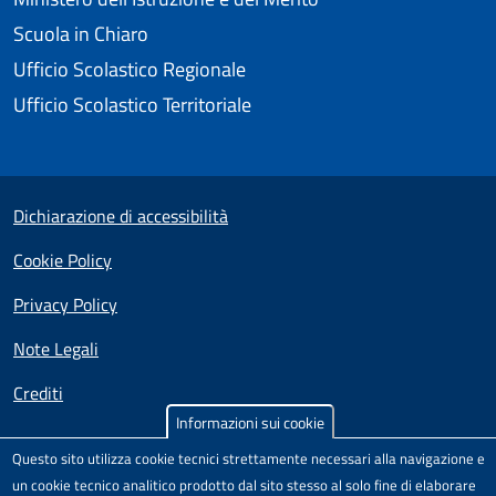
Scuola in Chiaro
Ufficio Scolastico Regionale
Ufficio Scolastico Territoriale
Useful links section
Small prints
Dichiarazione di accessibilità
Cookie Policy
Privacy Policy
Note Legali
Crediti
Informazioni sui cookie
Test
Sito realizzato e distribuito da
Porte Aperte sul Web
,
Questo sito utilizza cookie tecnici strettamente necessari alla navigazione e
Comunità di pratica per l'accessibilità dei siti scolastici,
un cookie tecnico analitico prodotto dal sito stesso al solo fine di elaborare