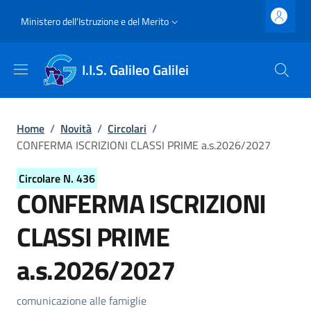
Salta al contenuto principale
Skip to footer content
Slim top
Ministero dell'Istruzione e del Merito
I.I.S. Galileo Galilei
Briciole di pane
Home
/
Novità
/
Circolari
/
CONFERMA ISCRIZIONI CLASSI PRIME a.s.2026/2027
Circolare N. 436
CONFERMA ISCRIZIONI
CLASSI PRIME
a.s.2026/2027
Dettagli della circolare
comunicazione alle famiglie