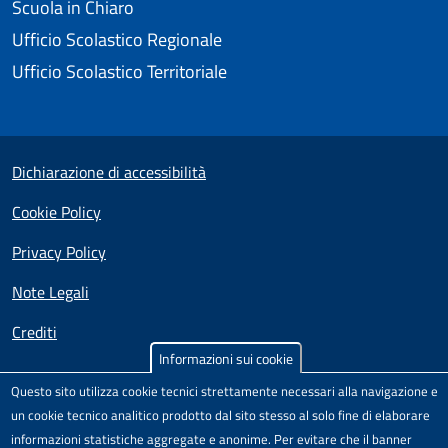
Scuola in Chiaro
Ufficio Scolastico Regionale
Ufficio Scolastico Territoriale
Useful links section
Small prints
Dichiarazione di accessibilità
Cookie Policy
Privacy Policy
Note Legali
Crediti
Informazioni sui cookie
Test
Sito realizzato e distribuito da
Porte Aperte sul Web
,
Questo sito utilizza cookie tecnici strettamente necessari alla navigazione e
Comunità di pratica per l'accessibilità dei siti scolastici,
un cookie tecnico analitico prodotto dal sito stesso al solo fine di elaborare
nell'ambito del Progetto "Un CMS per la scuola" .
informazioni statistiche aggregate e anonime. Per evitare che il banner