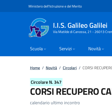
Slim top
Salta al contenuto principale
Skip to footer content
Ministero dell'Istruzione e del Merito
I.I.S. Galileo Galilei
Via Matilde di Canossa, 21 - 26013 Cre
Scuola
Servizi
Novità
Briciole di pane
Home
/
Novità
/
Circolari
/
CORSI RECUPER
Circolare N. 347
CORSI RECUPERO CA
Dettagli della circolare
calendario ultimo incontro