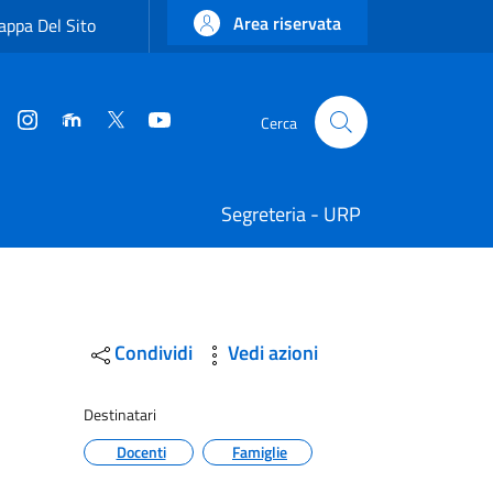
Area riservata
ppa Del Sito
Instagram
Moodle
Twitter
YouTube
Cerca
Cerca
Segreteria - URP
Condividi
Vedi azioni
Destinatari
Docenti
Famiglie