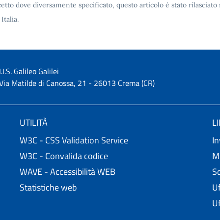
etto dove diversamente specificato, questo articolo è stato rilascia
 Italia.
I.I.S. Galileo Galilei
Via Matilde di Canossa, 21 - 26013 Crema (CR)
UTILITÀ
L
W3C - CSS Validation Service
In
W3C - Convalida codice
Mi
WAVE - Accessibilità WEB
Sc
Statistiche web
Uf
Uf