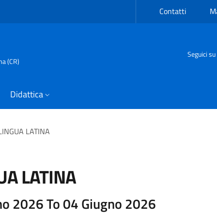
Contatti
Ma
Seguici su
ma (CR)
Didattica
LINGUA LATINA
UA LATINA
no 2026 To 04 Giugno 2026