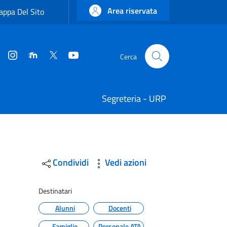
Area riservata
ppa Del Sito
Instagram
Moodle
Twitter
YouTube
Cerca
Cerca
Segreteria - URP
Condividi
Vedi azioni
Destinatari
Alunni
Docenti
Famiglie
Personale ATA