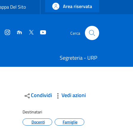
Area riservata
ppa Del Sito
Instagram
Moodle
Twitter
YouTube
Cerca
Cerca
Segreteria - URP
Condividi
Vedi azioni
Destinatari
Docenti
Famiglie