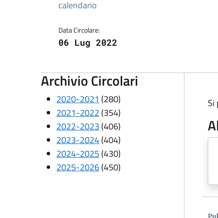
Dettagli della circolare
calendario
Data Circolare:
06 Lug 2022
Archivio Circolari
2020-2021
(280)
Si
2021-2022
(354)
A
2022-2023
(406)
2023-2024
(404)
2024-2025
(430)
2025-2026
(450)
Pub