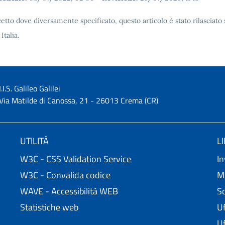
etto dove diversamente specificato, questo articolo è stato rilascia
 Italia.
I.I.S. Galileo Galilei
Via Matilde di Canossa, 21 - 26013 Crema (CR)
UTILITÀ
L
W3C - CSS Validation Service
In
W3C - Convalida codice
Mi
WAVE - Accessibilità WEB
Sc
Statistiche web
Uf
Uf