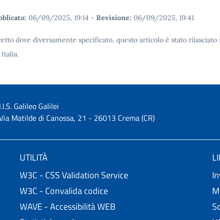
blicato:
06/09/2025, 19:14
-
Revisione:
06/09/2025, 19:41
etto dove diversamente specificato, questo articolo è stato rilascia
 Italia.
I.I.S. Galileo Galilei
Via Matilde di Canossa, 21 - 26013 Crema (CR)
UTILITÀ
L
W3C - CSS Validation Service
In
W3C - Convalida codice
Mi
WAVE - Accessibilità WEB
Sc