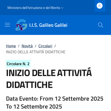
Salta al contenuto principale
Skip to footer content
Slim top
Ministero dell'Istruzione e del Merito
I.I.S. Galileo Galilei
Briciole di pane
Home
/
Novità
/
Circolari
/
INIZIO DELLE ATTIVITÁ DIDATTICHE
Circolare N. 2
INIZIO DELLE ATTIVITÁ
DIDATTICHE
Dettagli della circolare
Data Evento: From 12 Settembre 2025
To 12 Settembre 2025