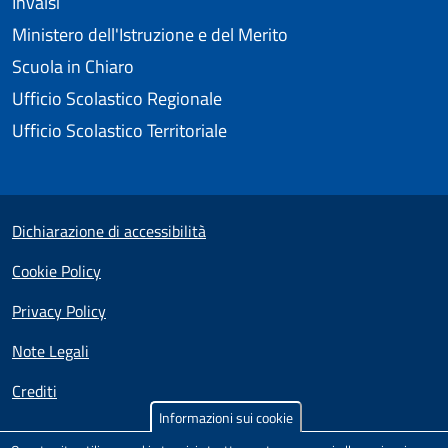
Invalsi
Ministero dell'Istruzione e del Merito
Scuola in Chiaro
Ufficio Scolastico Regionale
Ufficio Scolastico Territoriale
Useful links section
Small prints
Dichiarazione di accessibilità
Cookie Policy
Privacy Policy
Note Legali
Crediti
Informazioni sui cookie
Test
Sito realizzato e distribuito da
Porte Aperte sul Web
,