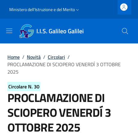
Salta al contenuto principale
Skip to footer content
Slim top
Ministero dell'Istruzione e del Merito
I.I.S. Galileo Galilei
Briciole di pane
Home
/
Novità
/
Circolari
/
PROCLAMAZIONE DI SCIOPERO VENERDÍ 3 OTTOBRE
2025
Circolare N. 30
PROCLAMAZIONE DI
SCIOPERO VENERDÍ 3
OTTOBRE 2025