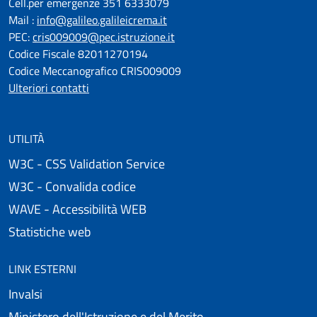
Cell.per emergenze 351 6333079
Mail :
info@galileo.galileicrema.it
PEC:
cris009009@pec.istruzione.it
Codice Fiscale 82011270194
Codice Meccanografico CRIS009009
Ulteriori contatti
UTILITÀ
W3C - CSS Validation Service
W3C - Convalida codice
WAVE - Accessibilità WEB
Statistiche web
LINK ESTERNI
Invalsi
Ministero dell'Istruzione e del Merito