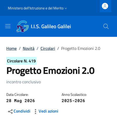
Salta al contenuto principale
Skip to footer content
Slim top
Ministero dell'Istruzione e del Merito
I.I.S. Galileo Galilei
Briciole di pane
Home
/
Novità
/
Circolari
/
Progetto Emozioni 2.0
Circolare N. 419
Progetto Emozioni 2.0
Dettagli della circolare
incontro conclusivo
Data Circolare:
Anno Scolastico:
28 Mag 2026
2025-2026
Condividi
Vedi azioni