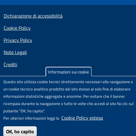
Useful links section
Small prints
Dichiarazione di accessibilità
Cookie Policy
Privacy Policy
Note Legali
Crediti
Informazioni sui cookie
Test
Sito realizzato e distribuito da
Porte Aperte sul Web
,
Questo sito utilizza cookie tecnici strettamente necessari alla navigazione e
Comunità di pratica per l'accessibilità dei siti scolastici,
un cookie tecnico analitico prodotto dal sito stesso al solo fine di elaborare
nell'ambito del Progetto "Un CMS per la scuola" .
informazioni statistiche aggregate e anonime. Per evitare che il banner
Il modello di sito è rilasciato sotto licenza
Attribuzione-Non
ricompaia durante la navigazione o tutte le volte che accedi al sito fai clic sul
commerciale-Condividi allo stesso modo 4.0 Unported
di
pulsante "OK, ho capito".
Creative Commons.
Cookie Policy estesa
Per ulteriori informazioni leggi la
OK, ho capito