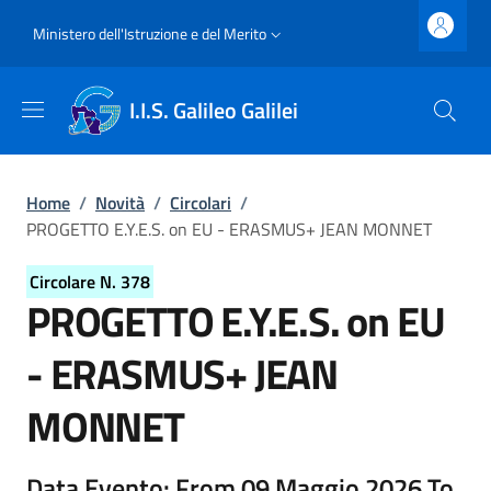
Salta al contenuto principale
Skip to footer content
Slim top
Ministero dell'Istruzione e del Merito
I.I.S. Galileo Galilei
Briciole di pane
Home
/
Novità
/
Circolari
/
PROGETTO E.Y.E.S. on EU - ERASMUS+ JEAN MONNET
Circolare N. 378
PROGETTO E.Y.E.S. on EU
- ERASMUS+ JEAN
MONNET
Dettagli della circolare
Data Evento: From 09 Maggio 2026 To