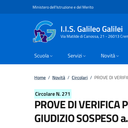
Slim top
Salta al contenuto principale
Skip to footer content
Ministero dell'Istruzione e del Merito
I.I.S. Galileo Galilei
Via Matilde di Canossa, 21 - 26013 Cre
Scuola
Servizi
Novità
Briciole di pane
Home
/
Novità
/
Circolari
/
PROVE DI VERIFI
Circolare N. 271
PROVE DI VERIFICA 
GIUDIZIO SOSPESO a