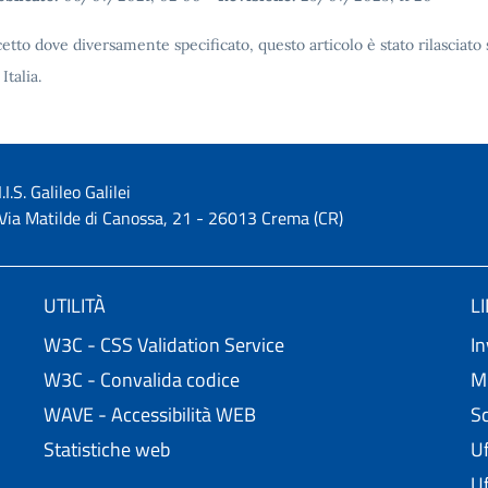
etto dove diversamente specificato, questo articolo è stato rilascia
 Italia.
I.I.S. Galileo Galilei
Via Matilde di Canossa, 21 - 26013 Crema (CR)
UTILITÀ
L
W3C - CSS Validation Service
In
W3C - Convalida codice
Mi
WAVE - Accessibilità WEB
Sc
Statistiche web
Uf
Uf