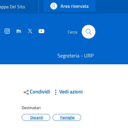
Area riservata
ppa Del Sito
Instagram
Moodle
Twitter
YouTube
Cerca
Cerca
Segreteria - URP
Condividi
Vedi azioni
Destinatari
Docenti
Famiglie