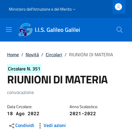
Salta al contenuto principale
Skip to footer content
Slim top
Ministero dell'Istruzione e del Merito
I.I.S. Galileo Galilei
Briciole di pane
Home
/
Novità
/
Circolari
/
RIUNIONI DI MATERIA
Circolare N. 351
RIUNIONI DI MATERIA
Dettagli della circolare
convocazione
Data Circolare:
Anno Scolastico:
18 Ago 2022
2021-2022
Condividi
Vedi azioni