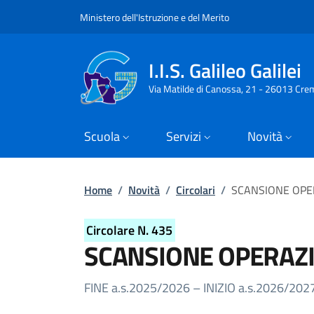
Slim top
Salta al contenuto principale
Skip to footer content
Ministero dell'Istruzione e del Merito
I.I.S. Galileo Galilei
Via Matilde di Canossa, 21 - 26013 Cre
Scuola
Servizi
Novità
Briciole di pane
Home
/
Novità
/
Circolari
/
SCANSIONE OPE
Circolare N. 435
SCANSIONE OPERAZI
Dettagli della circolare
FINE a.s.2025/2026 – INIZIO a.s.2026/202