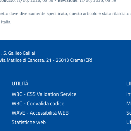
blicato:
11/06/2026, 08:59
-
Revisione:
11/06/2026, 08:59
etto dove diversamente specificato, questo articolo è stato rilascia
 Italia.
I.I.S. Galileo Galilei
Via Matilde di Canossa, 21 - 26013 Crema (CR)
UTILITÀ
L
W3C - CSS Validation Service
In
W3C - Convalida codice
Mi
WAVE - Accessibilità WEB
Sc
Statistiche web
Uf