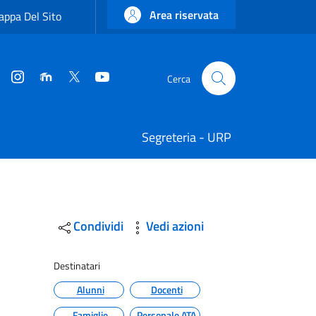
Area riservata
ppa Del Sito
Instagram
Moodle
Twitter
YouTube
Cerca
Cerca
Segreteria - URP
Condividi
Vedi azioni
Destinatari
Alunni
Docenti
Famiglie
Personale ATA