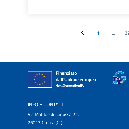
1
…
2
Pagina precedente
Prima pagina
INFO E CONTATTI
Via Matilde di Canossa 21,
26013 Crema (Cr)