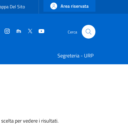
Area riservata
ppa Del Sito
Instagram
Moodle
Twitter
YouTube
Cerca
Cerca
Segreteria - URP
celta per vedere i risultati.