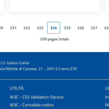
20
221
222
223
224
225
226
227
22
Page
Page
Page
Page
Pagina attuale
Page
Page
Page
P
259 pages totals
I.I.S. Galileo Galilei
Via Matilde di Canossa, 21 - 26013 Crema (CR)
UTILITÀ
L
W3C - CSS Validation Service
In
W3C - Convalida codice
Mi