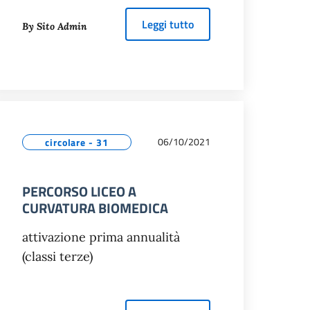
MENTO POST DIPLOMA
about
PROGETTI DI ISTI
Leggi tutto
By Sito Admin
06/10/2021
circolare - 31
PERCORSO LICEO A
CURVATURA BIOMEDICA
attivazione prima annualità
(classi terze)
I DELLA CULTURA E DEL TALENTO