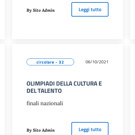
ORSI DI RIALLINEAMENTO
about
ORIENTA
Leggi tutto
By Sito Admin
06/10/2021
circolare - 32
OLIMPIADI DELLA CULTURA E
DEL TALENTO
finali nazionali
PAZIO ASCOLTO - SPORTELLO COUNSELING
about
OLIMPIAD
Leggi tutto
By Sito Admin