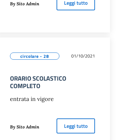
about
PERCORSO LICEO
Leggi tutto
By Sito Admin
01/10/2021
circolare - 28
ORARIO SCOLASTICO
COMPLETO
entrata in vigore
ELLA PACE PerugiAssisi
about
ORARIO SCOLAST
Leggi tutto
By Sito Admin