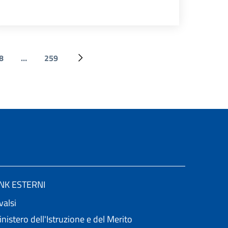
8
…
259
age
Ultima pagina
Pagina successiva
INK ESTERNI
valsi
nistero dell'Istruzione e del Merito