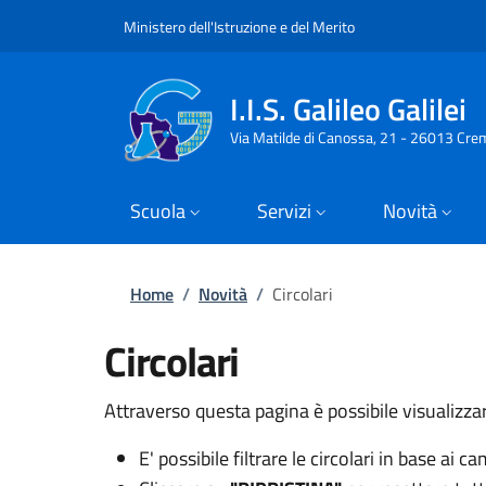
Slim top
Salta al contenuto principale
Skip to footer content
Ministero dell'Istruzione e del Merito
I.I.S. Galileo Galilei
Via Matilde di Canossa, 21 - 26013 Cre
Scuola
Servizi
Novità
Briciole di pane
Home
/
Novità
/
Circolari
Circolari
Attraverso questa pagina è possibile visualizzar
E' possibile filtrare le circolari in base ai c