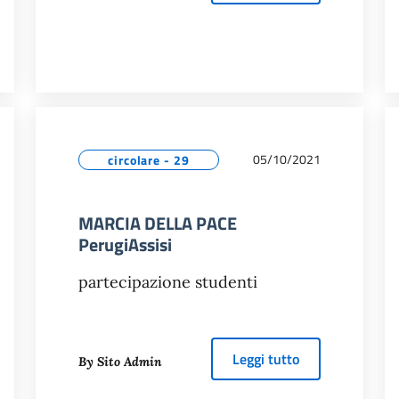
05/10/2021
circolare - 29
MARCIA DELLA PACE
PerugiAssisi
partecipazione studenti
ERCORSO LICEO A CURVATURA BIOMEDICA
about
MARCIA D
Leggi tutto
By Sito Admin