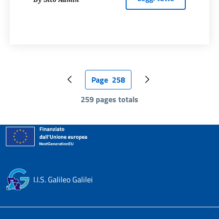
Page
258
Pagina precedente
Pagina attuale
Pagina successiva
259 pages totals
I.I.S. Galileo Galilei