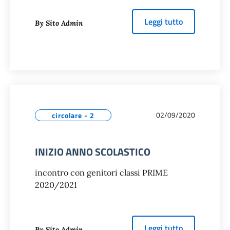
about
INIZIO
Leggi tutto
By Sito Admin
02/09/2020
circolare - 2
INIZIO ANNO SCOLASTICO
incontro con genitori classi PRIME
2020/2021
about
INIZI
Leggi tutto
By Sito Admin