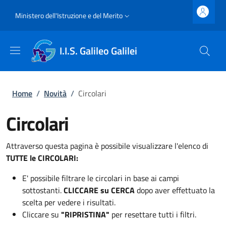
Salta al contenuto principale
Skip to footer content
Slim top
Ministero dell'Istruzione e del Merito
I.I.S. Galileo Galilei
Briciole di pane
Home
/
Novità
/
Circolari
Circolari
Attraverso questa pagina è possibile visualizzare l'elenco di
TUTTE le CIRCOLARI:
E' possibile filtrare le circolari in base ai campi
sottostanti.
CLICCARE su CERCA
dopo aver effettuato la
scelta per vedere i risultati.
Cliccare su
"RIPRISTINA"
per resettare tutti i filtri.