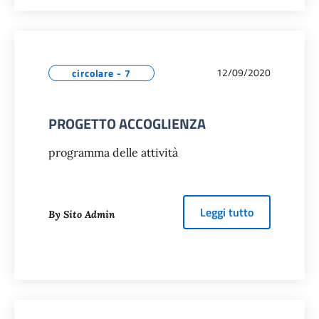
12/09/2020
circolare - 7
PROGETTO ACCOGLIENZA
programma delle attività
about
PROGE
Leggi tutto
By Sito Admin