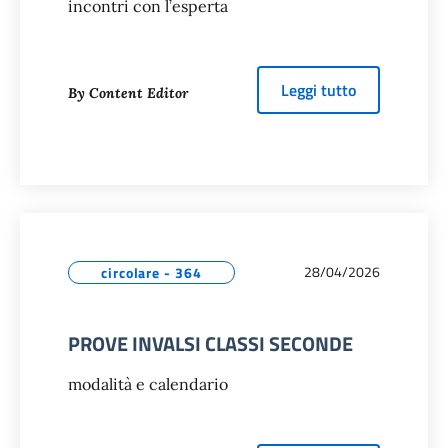
incontri con l’esperta
about
CAPIRE
Leggi tutto
By Content Editor
28/04/2026
circolare - 364
PROVE INVALSI CLASSI SECONDE
modalità e calendario