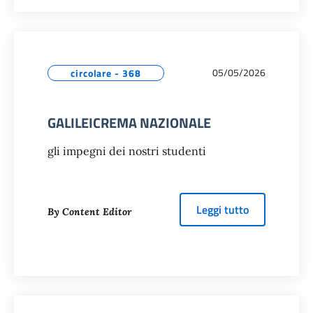
05/05/2026
circolare - 368
GALILEICREMA NAZIONALE
gli impegni dei nostri studenti
about
GALIL
Leggi tutto
By Content Editor