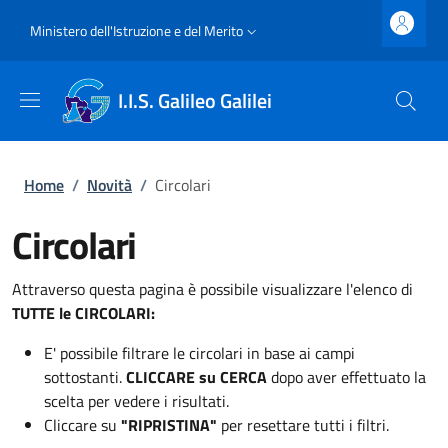
Salta al contenuto principale
Skip to footer content
Slim top
Ministero dell'Istruzione e del Merito
I.I.S. Galileo Galilei
Briciole di pane
Home
/
Novità
/
Circolari
Circolari
Attraverso questa pagina è possibile visualizzare l'elenco di
TUTTE le CIRCOLARI:
E' possibile filtrare le circolari in base ai campi
sottostanti.
CLICCARE su CERCA
dopo aver effettuato la
scelta per vedere i risultati.
Cliccare su
"RIPRISTINA"
per resettare tutti i filtri.