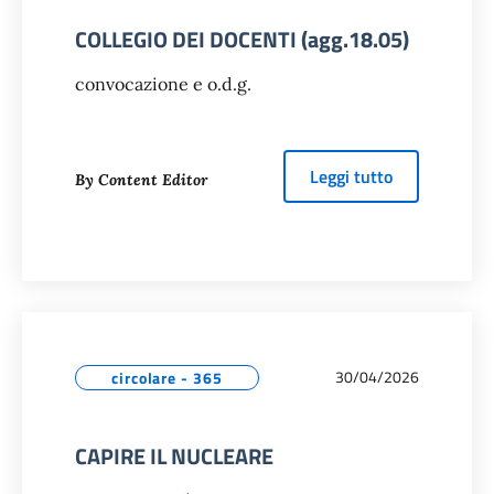
COLLEGIO DEI DOCENTI (agg.18.05)
convocazione e o.d.g.
about
COLLEG
Leggi tutto
By Content Editor
30/04/2026
circolare - 365
CAPIRE IL NUCLEARE