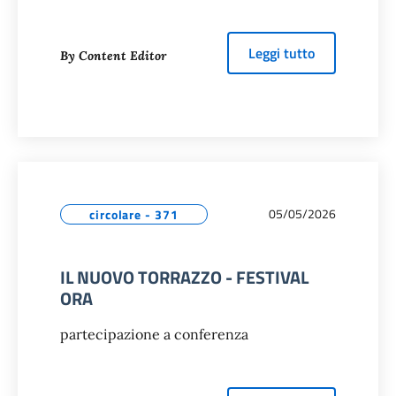
about
VISIT
Leggi tutto
By Content Editor
05/05/2026
circolare - 371
IL NUOVO TORRAZZO - FESTIVAL
ORA
partecipazione a conferenza