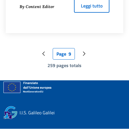
about
PROVE
Leggi tutto
By Content Editor
Page
9
Pagina precedente
Pagina attuale
Pagina successiva
259 pages totals
I.I.S. Galileo Galilei