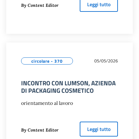
about
IL NU
Leggi tutto
By Content Editor
05/05/2026
circolare - 370
INCONTRO CON LUMSON, AZIENDA
DI PACKAGING COSMETICO
orientamento al lavoro
about
INCON
Leggi tutto
By Content Editor