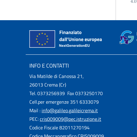
4.0
INFO E CONTATTI
Via Matilde di Canossa 21,
26013 Crema (Cr)
Tel. 0373256939 Fax 0373250170
Cell.per emergenze 351 6333079
Mail :
info@galileo.galileicrema.it
PEC:
cris009009@pec.istruzione.it
Codice Fiscale 82011270194
Codice Meccanografico CRIS009009