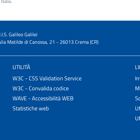
 Italia.
I.I.S. Galileo Galilei
Via Matilde di Canossa, 21 - 26013 Crema (CR)
UTILITÀ
L
W3C - CSS Validation Service
In
W3C - Convalida codice
Mi
WAVE - Accessibilità WEB
Sc
Statistiche web
Uf
Uf