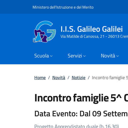
Slim top
Salta al contenuto principale
Skip to footer content
Ministero dell'Istruzione e del Merito
I.I.S. Galileo Galilei
Via Matilde di Canossa, 21 - 26013 Cre
Scuola
Servizi
Novità
Briciole di pane
Home
/
Novità
/
Notizie
/
Incontro famiglie
Incontro famiglie 5^
Dettagli della Notizia
Data Evento: Dal 09 Sette
Progetto Apprendistato duale (h.16.30)