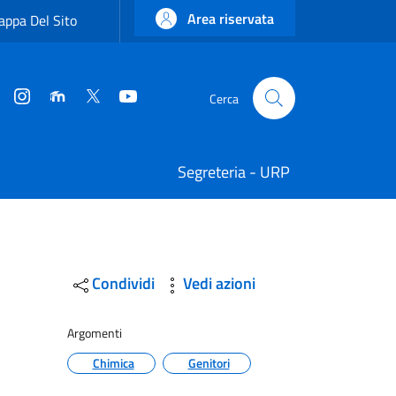
Area riservata
ppa Del Sito
Instagram
Moodle
Twitter
YouTube
Cerca
Cerca
Segreteria - URP
Condividi
Vedi azioni
Argomenti
Chimica
Genitori