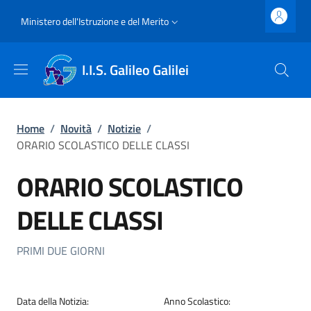
Salta al contenuto principale
Skip to footer content
Slim top
Ministero dell'Istruzione e del Merito
I.I.S. Galileo Galilei
Briciole di pane
Home
/
Novità
/
Notizie
/
ORARIO SCOLASTICO DELLE CLASSI
ORARIO SCOLASTICO
DELLE CLASSI
Dettagli della Notizia
PRIMI DUE GIORNI
Data della Notizia:
Anno Scolastico: