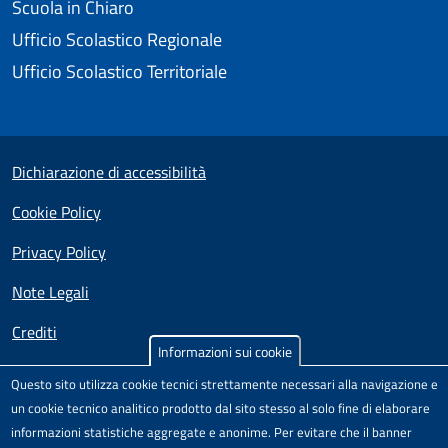
Scuola in Chiaro
Ufficio Scolastico Regionale
Ufficio Scolastico Territoriale
Useful links section
Small prints
Dichiarazione di accessibilità
Cookie Policy
Privacy Policy
Note Legali
Crediti
Informazioni sui cookie
Test
Sito realizzato e distribuito da
Porte Aperte sul Web
,
Questo sito utilizza cookie tecnici strettamente necessari alla navigazione e
Comunità di pratica per l'accessibilità dei siti scolastici,
un cookie tecnico analitico prodotto dal sito stesso al solo fine di elaborare
nell'ambito del Progetto "Un CMS per la scuola" .
informazioni statistiche aggregate e anonime. Per evitare che il banner