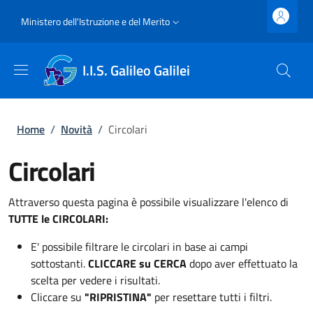
Salta al contenuto principale
Skip to footer content
Slim top
Ministero dell'Istruzione e del Merito
I.I.S. Galileo Galilei
Briciole di pane
Home
/
Novità
/
Circolari
Circolari
Attraverso questa pagina è possibile visualizzare l'elenco di
TUTTE le CIRCOLARI:
E' possibile filtrare le circolari in base ai campi
sottostanti.
CLICCARE su CERCA
dopo aver effettuato la
scelta per vedere i risultati.
Cliccare su
"RIPRISTINA"
per resettare tutti i filtri.