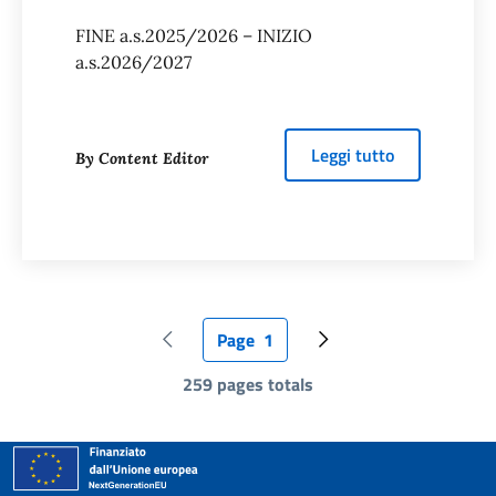
FINE a.s.2025/2026 – INIZIO
a.s.2026/2027
about
SCANS
Leggi tutto
By Content Editor
Page
1
Pagina precedente
Pagina attuale
Pagina successiva
259 pages totals