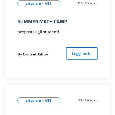
07/07/2026
circolare - 437
SUMMER MATH CAMP
proposta agli studenti
about
SUMM
Leggi tutto
By Content Editor
11/06/2026
circolare - 436