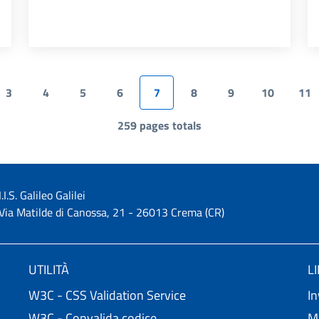
3
4
5
6
7
8
9
10
11
Page
Page
Page
Page
Pagina attuale
Page
Page
Page
Pa
259 pages totals
I.I.S. Galileo Galilei
Via Matilde di Canossa, 21 - 26013 Crema (CR)
UTILITÀ
L
W3C - CSS Validation Service
In
W3C - Convalida codice
Mi