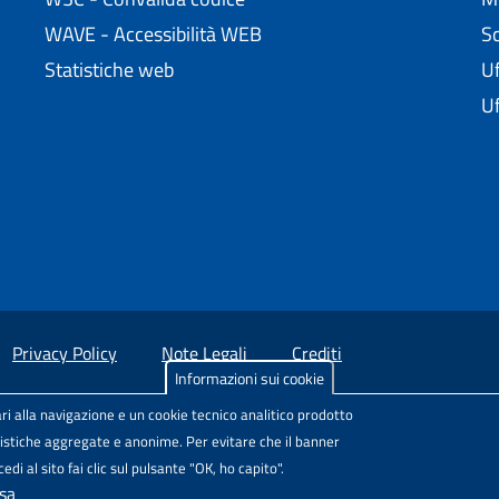
WAVE - Accessibilità WEB
Sc
Statistiche web
Uf
Uf
Privacy Policy
Note Legali
Crediti
Informazioni sui cookie
sul Web
, Comunità di pratica per l'accessibilità dei siti scolastici, 
ri alla navigazione e un cookie tecnico analitico prodotto
 licenza
Attribuzione-Non commerciale-Condividi allo stesso modo
atistiche aggregate e anonime. Per evitare che il banner
di al sito fai clic sul pulsante "OK, ho capito".
esa