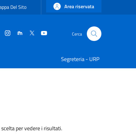
Area riservata
ppa Del Sito
Instagram
Moodle
Twitter
YouTube
Cerca
Cerca
Segreteria - URP
celta per vedere i risultati.