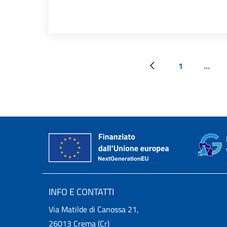
1
…
Pagina precedente
Prima pagina
INFO E CONTATTI
Via Matilde di Canossa 21,
26013 Crema (Cr)