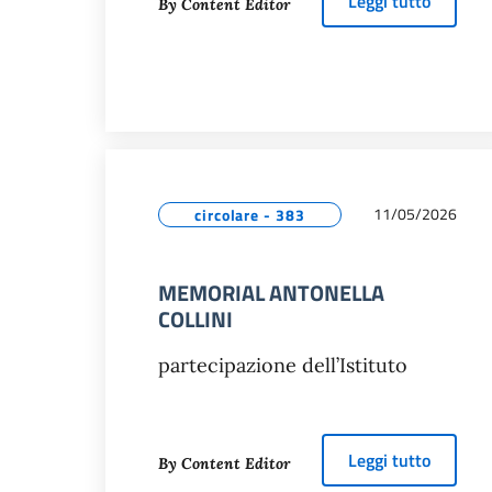
about
F
Leggi tutto
By Content Editor
11/05/2026
circolare - 383
MEMORIAL ANTONELLA
COLLINI
partecipazione dell’Istituto
about
M
Leggi tutto
By Content Editor