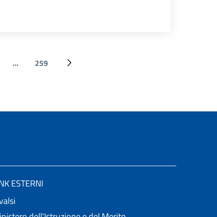
…
259
ge
Ultima pagina
Pagina successiva
INK ESTERNI
valsi
nistero dell'Istruzione e del Merito