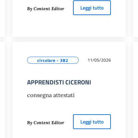
INALE ABB ROBOTSTUDIO CUP 2026
about
VISITA A
Leggi tutto
By Content Editor
11/05/2026
circolare - 382
APPRENDISTI CICERONI
consegna attestati
about
APPRENDI
Leggi tutto
By Content Editor
EMORIAL ANTONELLA COLLINI