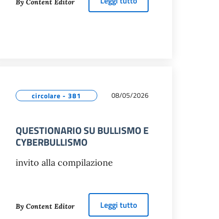
about
POWERI NOI! WA
Leggi tutto
By Content Editor
L MUSEO NAZIONALE DELLA SCIENZA E DELLA TECNOLOGIA
08/05/2026
circolare - 381
QUESTIONARIO SU BULLISMO E
CYBERBULLISMO
invito alla compilazione
STI CICERONI
about
QUESTIONARIO S
Leggi tutto
By Content Editor