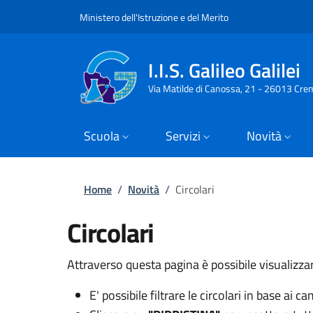
Slim top
Salta al contenuto principale
Skip to footer content
Ministero dell'Istruzione e del Merito
I.I.S. Galileo Galilei
Via Matilde di Canossa, 21 - 26013 Cre
Scuola
Servizi
Novità
Briciole di pane
Home
/
Novità
/
Circolari
Circolari
Attraverso questa pagina è possibile visualizzar
E' possibile filtrare le circolari in base ai c