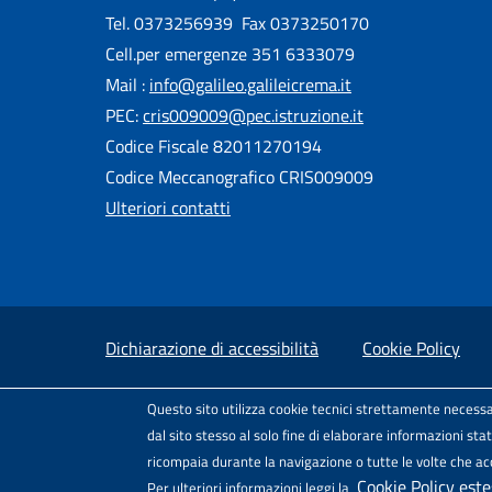
Tel. 0373256939 Fax 0373250170
Cell.per emergenze 351 6333079
Mail :
info@galileo.galileicrema.it
PEC:
cris009009@pec.istruzione.it
Codice Fiscale 82011270194
Codice Meccanografico CRIS009009
Ulteriori contatti
Useful links section
Small prints
Dichiarazione di accessibilità
Cookie Policy
Test
Sito realizzato e distribuito da
Porte Aperte 
Questo sito utilizza cookie tecnici strettamente necessa
Il modello di sito è rilasciato sotto
dal sito stesso al solo fine di elaborare informazioni st
ricompaia durante la navigazione o tutte le volte che acce
Cookie Policy est
Per ulteriori informazioni leggi la