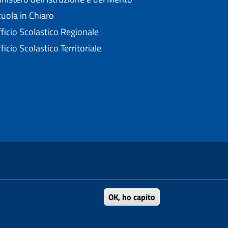
uola in Chiaro
ficio Scolastico Regionale
ficio Scolastico Territoriale
nell'ambito del Progetto "Un CMS per la scuola" .
OK, ho capito
 4.0 Unported
di Creative Commons.