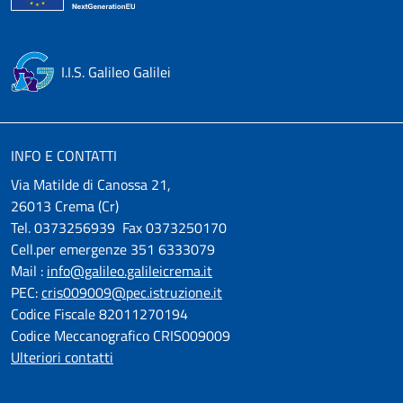
I.I.S. Galileo Galilei
INFO E CONTATTI
Via Matilde di Canossa 21,
26013 Crema (Cr)
Tel. 0373256939 Fax 0373250170
Cell.per emergenze 351 6333079
Mail :
info@galileo.galileicrema.it
PEC:
cris009009@pec.istruzione.it
Codice Fiscale 82011270194
Codice Meccanografico CRIS009009
Ulteriori contatti