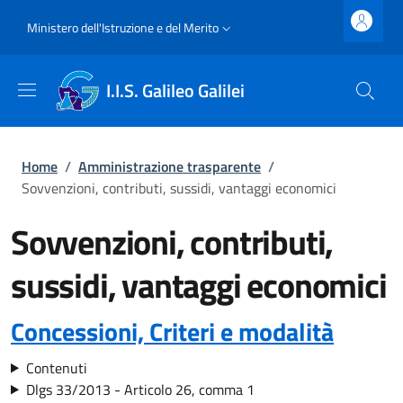
Salta al contenuto principale
Skip to footer content
Slim top
Ministero dell'Istruzione e del Merito
I.I.S. Galileo Galilei
Briciole di pane
Home
/
Amministrazione trasparente
/
Sovvenzioni, contributi, sussidi, vantaggi economici
Sovvenzioni, contributi,
sussidi, vantaggi economici
Concessioni, Criteri e modalità
Contenuti
Dlgs 33/2013 - Articolo 26, comma 1