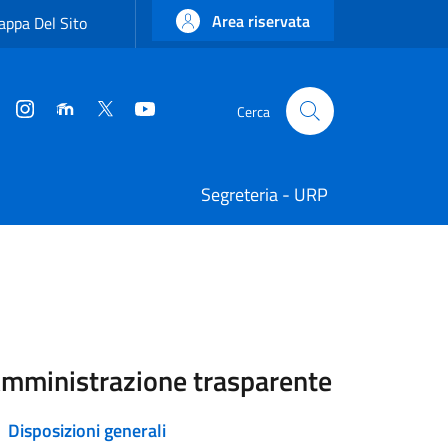
Area riservata
ppa Del Sito
Instagram
Moodle
Twitter
YouTube
Cerca
Cerca
Segreteria - URP
mministrazione trasparente
Disposizioni generali