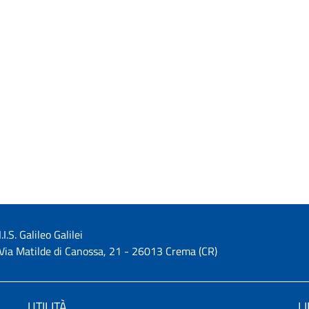
I.I.S. Galileo Galilei
Via Matilde di Canossa, 21 - 26013 Crema (CR)
UTILITÀ
L