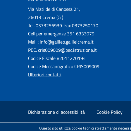
Via Matilde di Canossa 21,
26013 Crema (Cr)
Tel. 0373256939 Fax 0373250170
Cell.per emergenze 351 6333079
Mail :
info@galileo.galileicrema.it
PEC:
cris009009@pec.istruzione.it
Codice Fiscale 82011270194
Codice Meccanografico CRIS009009
Ulteriori contatti
Small prints
Useful links section
Dichiarazione di accessibilità
Cookie Policy
Test
Sito realizzato e distribuito da
Porte Aperte 
Questo sito utilizza cookie tecnici strettamente necessa